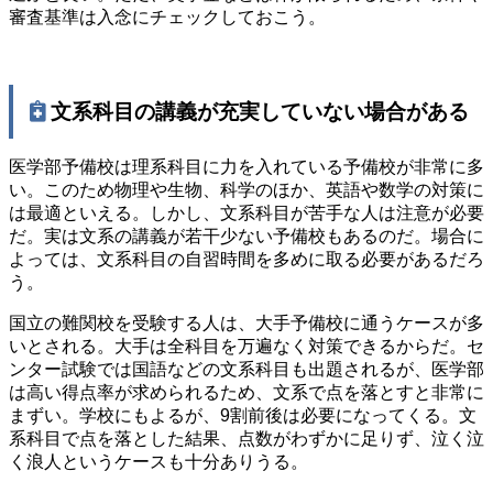
審査基準は入念にチェックしておこう。
文系科目の講義が充実していない場合がある
医学部予備校は理系科目に力を入れている予備校が非常に多
い。このため物理や生物、科学のほか、英語や数学の対策に
は最適といえる。しかし、文系科目が苦手な人は注意が必要
だ。実は文系の講義が若干少ない予備校もあるのだ。場合に
よっては、文系科目の自習時間を多めに取る必要があるだろ
う。
国立の難関校を受験する人は、大手予備校に通うケースが多
いとされる。大手は全科目を万遍なく対策できるからだ。セ
ンター試験では国語などの文系科目も出題されるが、医学部
は高い得点率が求められるため、文系で点を落とすと非常に
まずい。学校にもよるが、9割前後は必要になってくる。文
系科目で点を落とした結果、点数がわずかに足りず、泣く泣
く浪人というケースも十分ありうる。