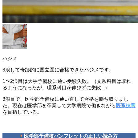
ハジメ
3浪して奇跡的に国立医に合格できたハジメです。
1〜2浪目は大手予備校に通い受験失敗。（文系科目は取れ
るようになったが、理系科目が伸びずに失敗...）
3浪目で、医学部予備校に通い直して合格を勝ち取りまし
た。現在は医学部を卒業して大学病院で働きながら
医系技官
を目指している。
医学部予備校パンフレットの正しい読み方